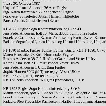
Vielse 30. Oktober 1887
Ungkarl Rasmus Andersen 36 Aar i Fuglse
Pige Karen Rasmussen 27 Aar tjenede i Fuglse
Forlovere, Sognefoged Jørgen Hansen i Hillestolpe
Parell? Anders Christoffersen i Sørup
KB-1888 Fuglse Sogn Kontraministerialbog side 49
Jens Peder Andersen, født 10. Marts, døbt 3. Juni Fuglse Kirke
Forældre: Gaardbestyrer Rasmus Andersen og Hustru Karen Rasmuss
Faddere Sognefoged Jørgen Hansen og Hustru i Hillestolpe, Ungka
FT-1890 Maribo, Fuglse, Fuglse, Fuglse, Gaard, 72, FT-1890, C776
Maren Hansdatter 78 Enke Huusmoder Fuglse
Rasmus Andersen 38 Gift Husfader Gaardmand Vester Ulslev
Karen Rasmussen 29 Gift Husmoder Vester Ulslev
Jens Peder Andersen 1 Ugift Barn Fuglse
Sophie Hansen 30 Ugift Tjenestepige Vester Ulslev
NN ...?? 28 Ugift Tjenestekarl Fuglse
Niels Vilhelm Pedersen 16 Ugift Tjenestedreng Fuglse
KB-1893 Fuglse Sogn Kontraministerialbog Side 9
Martin Andersen, født 5. Oktober 1893, Fuglse By, døbt 21 Januar 1
Forældre: Gaardbestyrer Rasmus Andersen og Hustru Karen Rasmuss
Faddere: Pige Frederikke Rasmussen i Haribo. Pige Johanne Hansen 