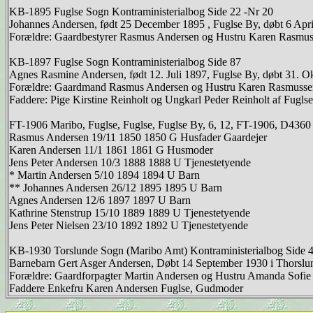
KB-1895 Fuglse Sogn Kontraministerialbog Side 22 -Nr 20
Johannes Andersen, født 25 December 1895 , Fuglse By, døbt 6 Apri
Forældre: Gaardbestyrer Rasmus Andersen og Hustru Karen Rasmuss
KB-1897 Fuglse Sogn Kontraministerialbog Side 87
Agnes Rasmine Andersen, født 12. Juli 1897, Fuglse By, døbt 31. Ok
Forældre: Gaardmand Rasmus Andersen og Hustru Karen Rasmussen,
Faddere: Pige Kirstine Reinholt og Ungkarl Peder Reinholt af Fugls
FT-1906 Maribo, Fuglse, Fuglse, Fuglse By, 6, 12, FT-1906, D4360
Rasmus Andersen 19/11 1850 1850 G Husfader Gaardejer
Karen Andersen 11/1 1861 1861 G Husmoder
Jens Peter Andersen 10/3 1888 1888 U Tjenestetyende
* Martin Andersen 5/10 1894 1894 U Barn
** Johannes Andersen 26/12 1895 1895 U Barn
Agnes Andersen 12/6 1897 1897 U Barn
Kathrine Stenstrup 15/10 1889 1889 U Tjenestetyende
Jens Peter Nielsen 23/10 1892 1892 U Tjenestetyende
KB-1930 Torslunde Sogn (Maribo Amt) Kontraministerialbog Side 
Barnebarn Gert Asger Andersen, Døbt 14 September 1930 i Thorslu
Forældre: Gaardforpagter Martin Andersen og Hustru Amanda Sofie
Faddere Enkefru Karen Andersen Fuglse, Gudmoder