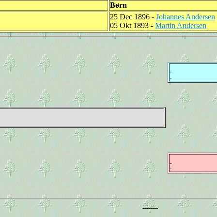
Børn
25 Dec 1896 -
Johannes Andersen
05 Okt 1893 -
Martin Andersen
-
-
-
-
--------