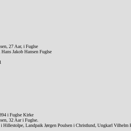
en, 27 Aar, i Fuglse
rl Hans Jakob Hansen Fuglse
1
894 i Fuglse Kirke
en, 32 Aar i Fuglse.
i Hillestolpe, Landpaik Jørgen Poulsen i Christlund, Ungkarl Vilhel