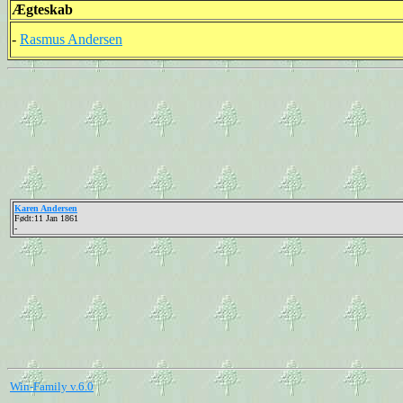
Ægteskab
-
Rasmus Andersen
Karen Andersen
Født:11 Jan 1861
-
Win-Family v.6.0