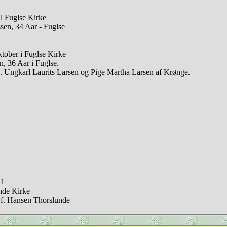
l Fuglse Kirke
en, 34 Aar - Fuglse
tober i Fuglse Kirke
 36 Aar i Fuglse.
e. Ungkarl Laurits Larsen og Pige Martha Larsen af Krønge.
41
nde Kirke
 f. Hansen Thorslunde