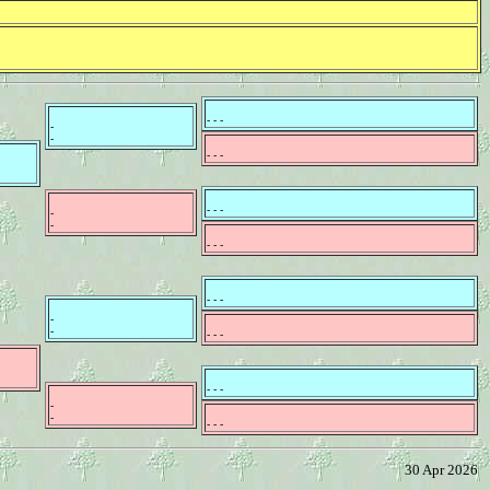
- - -
-
-
- - -
- - -
-
-
- - -
- - -
-
-
- - -
- - -
-
-
- - -
30 Apr 2026