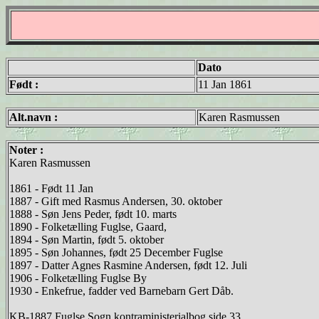
Dato
Født :
11 Jan 1861
Alt.navn :
Karen Rasmussen
Noter :
Karen Rasmussen
1861 - Født 11 Jan
1887 - Gift med Rasmus Andersen, 30. oktober
1888 - Søn Jens Peder, født 10. marts
1890 - Folketælling Fuglse, Gaard,
1894 - Søn Martin, født 5. oktober
1895 - Søn Johannes, født 25 December Fuglse
1897 - Datter Agnes Rasmine Andersen, født 12. Juli
1906 - Folketælling Fuglse By
1930 - Enkefrue, fadder ved Barnebarn Gert Dåb.
KB-1887 Fuglse Sogn kontraministerialbog side 33