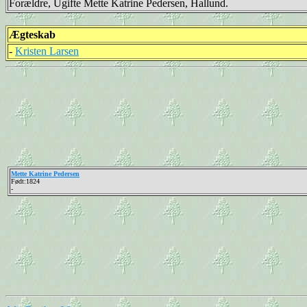
Forældre, Ugifte Mette Katrine Pedersen, Hallund.
Ægteskab
-
Kristen Larsen
Mette Katrine Pedersen
Født:1824
-