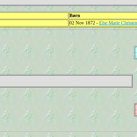
Børn
02 Nov 1872 -
Else Marie Christe
-
-
-
-