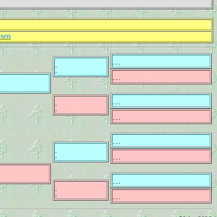
nsen
- - -
-
-
- - -
- - -
-
-
- - -
- - -
-
-
- - -
- - -
-
-
- - -