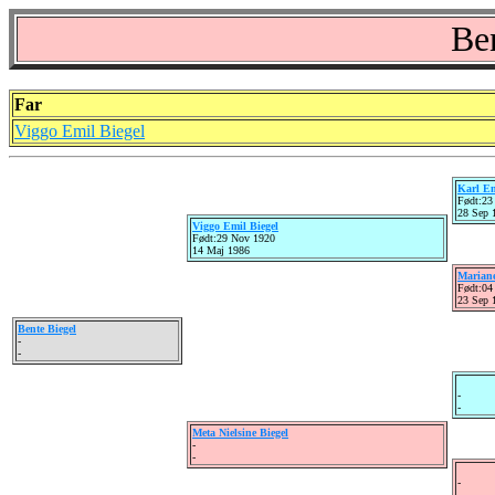
Be
Far
Viggo Emil Biegel
Karl Em
Født:23
28 Sep 
Viggo Emil Biegel
Født:29 Nov 1920
14 Maj 1986
Mariane
Født:04
23 Sep 
Bente Biegel
-
-
-
-
Meta Nielsine Biegel
-
-
-
-