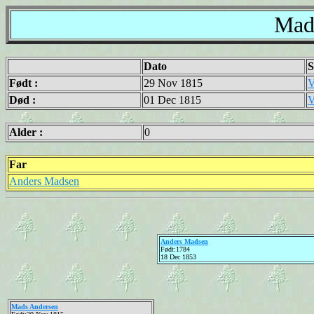
Mad
Dato
S
Født :
29 Nov 1815
V
Død :
01 Dec 1815
V
Alder :
0
Far
Anders Madsen
Anders Madsen
Født:1784
18 Dec 1853
Mads Andersen