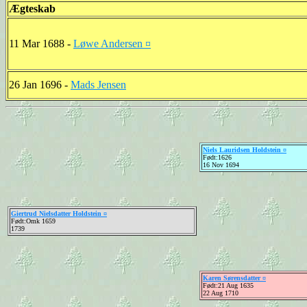
Ægteskab
11 Mar 1688 -
Løwe Andersen ¤
26 Jan 1696 -
Mads Jensen
Niels Lauridsen Holdstein ¤
Født:1626
16 Nov 1694
Giertrud Nielsdatter Holdstein ¤
Født:Omk 1659
1739
Karen Sørensdatter ¤
Født:21 Aug 1635
22 Aug 1710