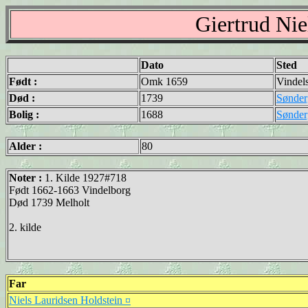
Giertrud Nie
Dato
Sted
Født :
Omk 1659
Vindel
Død :
1739
Sønder
Bolig :
1688
Sønder
Alder :
80
Noter :
1. Kilde 1927#718
Født 1662-1663 Vindelborg
Død 1739 Melholt
2. kilde
Far
Niels Lauridsen Holdstein ¤