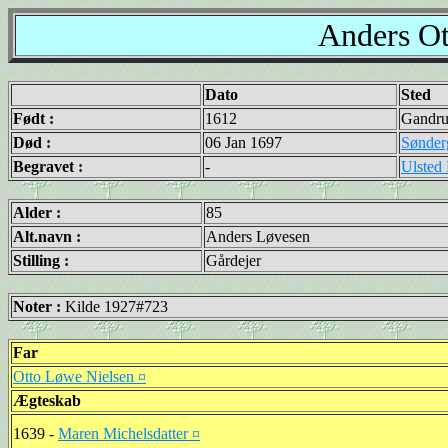
Anders Ot
Dato
Sted
Født :
1612
Gandru
Død :
06 Jan 1697
Sønder
Begravet :
-
Ulsted
Alder :
85
Alt.navn :
Anders Løvesen
Stilling :
Gårdejer
Noter :
Kilde 1927#723
Far
Otto Løwe Nielsen ¤
Ægteskab
1639 -
Maren Michelsdatter ¤