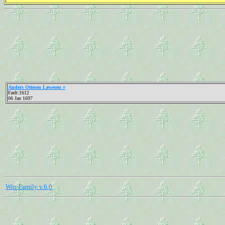
Anders Ottesen Løwesen ¤
Født:1612
06 Jan 1697
Win-Family v.6.0