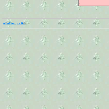
-
-
Win-Family v.6.0