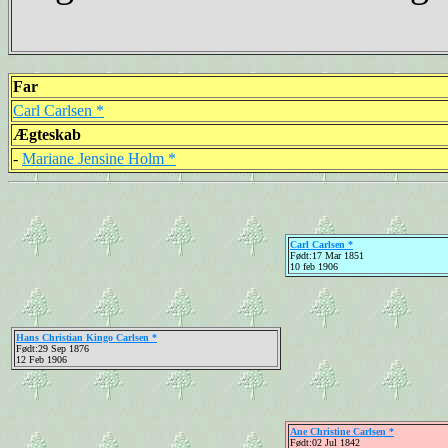
Far
Carl Carlsen *
Ægteskab
-
Mariane Jensine Holm *
Carl Carlsen *
Født:17 Mar 1851
10 feb 1906
Hans Christian Kingo Carlsen *
Født:29 Sep 1876
12 Feb 1906
Ane Christine Carlsen *
Født:02 Jul 1842