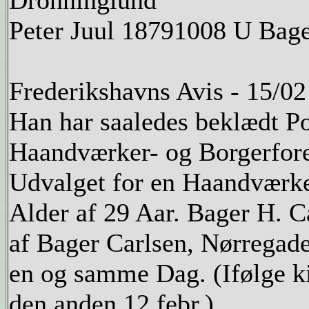
Dronninglund
Peter Juul 18791008 U Bag
Frederikshavns Avis - 15/0
Han har saaledes beklædt P
Haandværker- og Borgerfore
Udvalget for en Haandværke
Alder af 29 Aar. Bager H. C
af Bager Carlsen, Nørregad
en og samme Dag. (Ifølge ki
den anden 12 febr.)