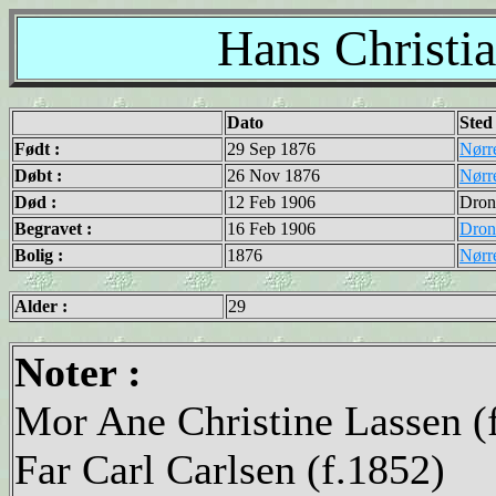
Hans Christi
Dato
Sted
Født :
29 Sep 1876
Nørr
Døbt :
26 Nov 1876
Nørr
Død :
12 Feb 1906
Dron
Begravet :
16 Feb 1906
Dron
Bolig :
1876
Nørr
Alder :
29
Noter :
Mor Ane Christine Lassen (
Far Carl Carlsen (f.1852)