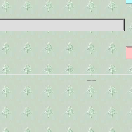
-
-
-
--------