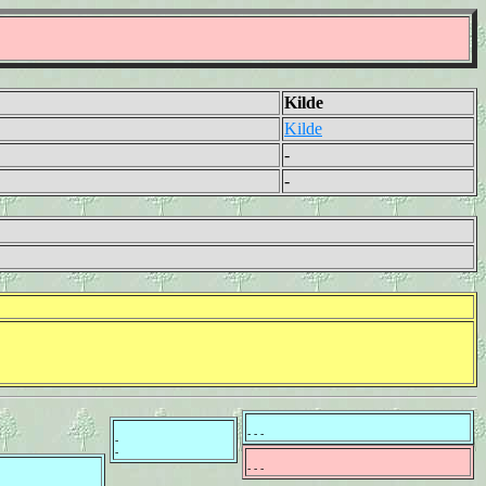
Kilde
Kilde
-
-
- - -
-
-
- - -