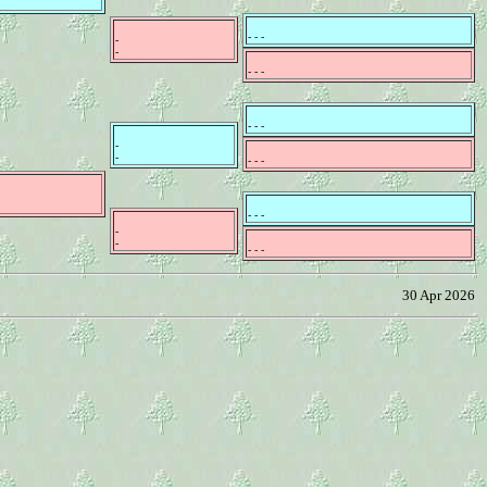
- - -
-
-
- - -
- - -
-
-
- - -
- - -
-
-
- - -
30 Apr 2026