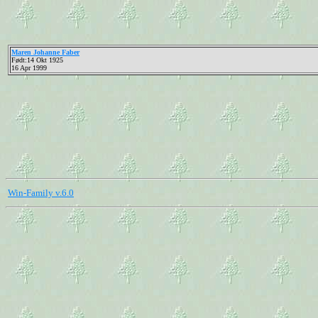
Maren Johanne Faber
Født:14 Okt 1925
16 Apr 1999
Win-Family v.6.0