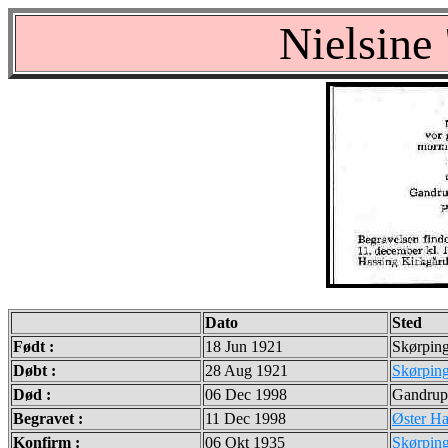
Nielsine
Dato
Sted
Født :
18 Jun 1921
Skørpin
Døbt :
28 Aug 1921
Skørping
Død :
06 Dec 1998
Gandrup
Begravet :
11 Dec 1998
Øster Ha
Konfirm :
06 Okt 1935
Skørping