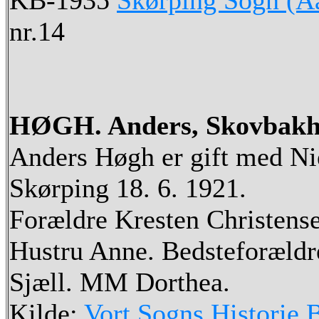
KB-1935
Skørping Sogn (Aa
nr.14
HØGH. Anders, Skovbakh
Anders Høgh er gift med Nie
Skørping 18. 6. 1921.
Forældre Kresten Christense
Hustru Anne. Bedsteforældr
Sjæll. MM Dorthea.
Kilde:
Vort Sogns Historie 