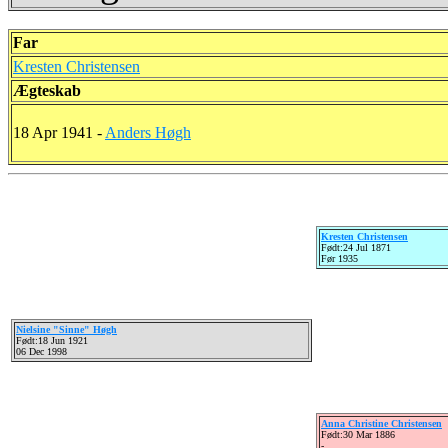
Far
Kresten Christensen
Ægteskab
18 Apr 1941 -
Anders Høgh
Kresten Christensen
Født:24 Jul 1871
Før 1935
Nielsine "Sinne" Høgh
Født:18 Jun 1921
06 Dec 1998
Anna Christine Christensen
Født:30 Mar 1886
-