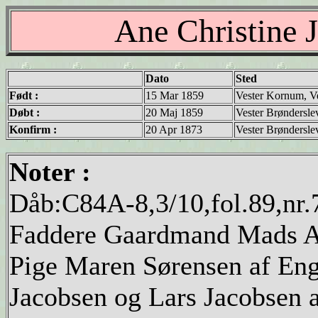
Ane Christine 
Dato
Sted
Født :
15 Mar 1859
Vester Kornum, Ve
Døbt :
20 Maj 1859
Vester Brøndersle
Konfirm :
20 Apr 1873
Vester Brøndersle
Noter :
Dåb:C84A-8,3/10,fol.89,nr.
Faddere Gaardmand Mads An
Pige Maren Sørensen af E
Jacobsen og Lars Jacobsen a