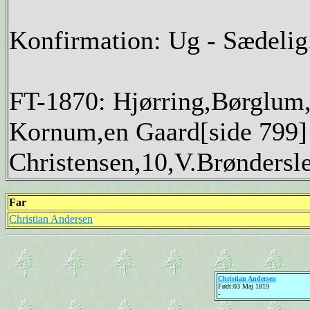
Konfirmation: Ug - Sædelig
FT-1870: Hjørring,Børglum,
Kornum,en Gaard[side 799] 
Christensen,10,V.Brøndersl
Far
Christian Andersen
Christian Andersen
Født:03 Maj 1819
-