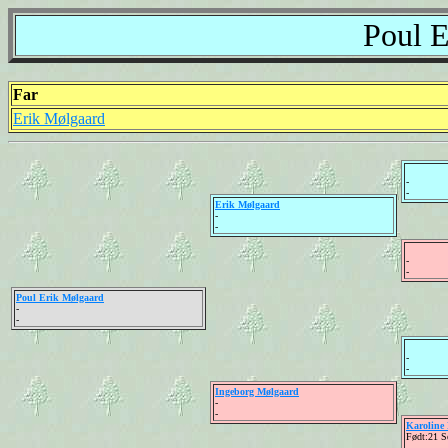
Poul E
Far
Erik Mølgaard
-
-
Erik Mølgaard
-
-
-
-
Poul Erik Mølgaard
-
-
-
-
Ingeborg Mølgaard
-
-
Karoline
Født:21 S
-