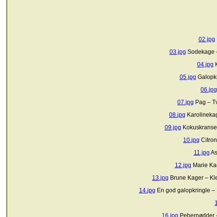
02.jpg
03.jpg
Sodekage –
04.jpg
K
05.jpg
Galopkr
06.jpg
07.jpg
Pag – T
08.jpg
Karolinekag
09.jpg
Kokuskranse 
10.jpg
Citron
11.jpg
As
12.jpg
Marie Kag
13.jpg
Brune Kager – Kl
14.jpg
En god galopkringle – 
16.jpg
Pebernødder 