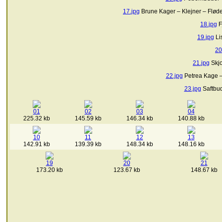
17.jpg
Brune Kager – Klejner – Flød
18.jpg
F
19.jpg
Li
20
21.jpg
Skjo
22.jpg
Petrea Kage –
23.jpg
Saftbud
01
02
03
04
225.32 kb
145.59 kb
146.34 kb
140.88 kb
10
11
12
13
142.91 kb
139.39 kb
148.34 kb
148.16 kb
19
20
21
173.20 kb
123.67 kb
148.67 kb